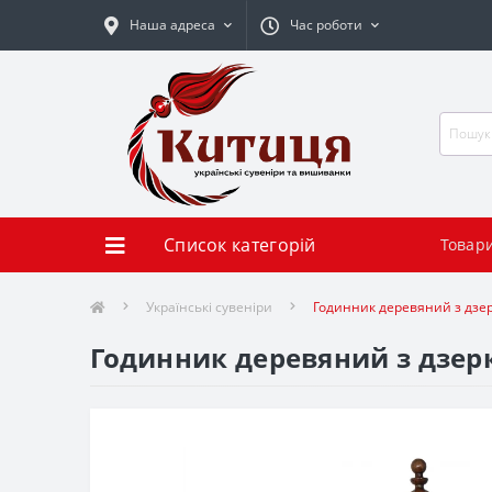
Наша адреса
Час роботи
Список категорій
Товар
Українські сувеніри
Годинник деревяний з дзе
Годинник деревяний з дзерк