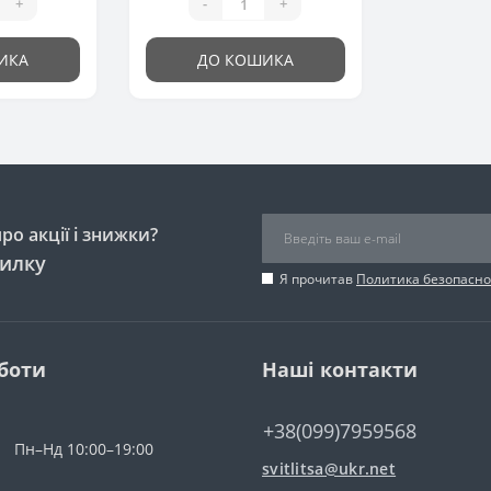
+
-
+
ИКА
ДО КОШИКА
о акції і знижки?
силку
Я прочитав
Политика безопасно
боти
Наші контакти
+38(099)7959568
Пн–Нд 10:00–19:00
svitlitsa@ukr.net