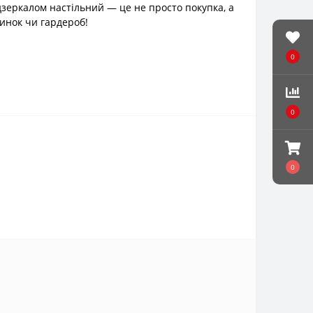
зеркалом настільний — це не просто покупка, а
динок чи гардероб!
0
0
0