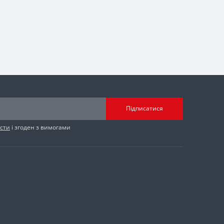
Підписатися
сти
і згоден з вимогами