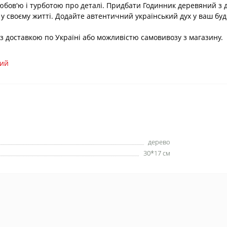
бов'ю і турботою про деталі. Придбати Годинник деревяний з д
 у своєму житті. Додайте автентичний український дух у ваш бу
, з доставкою по Україні або можливістю самовивозу з магазину.
ний
дерево
30*17 см