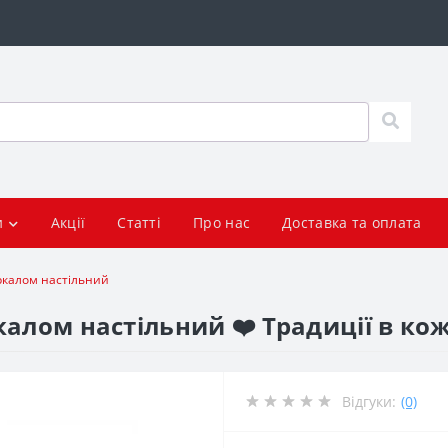
и
Акції
Статті
Про нас
Доставка та оплата
ркалом настільний
алом настільний ❤️ Традиції в ко
Відгуки:
(0)