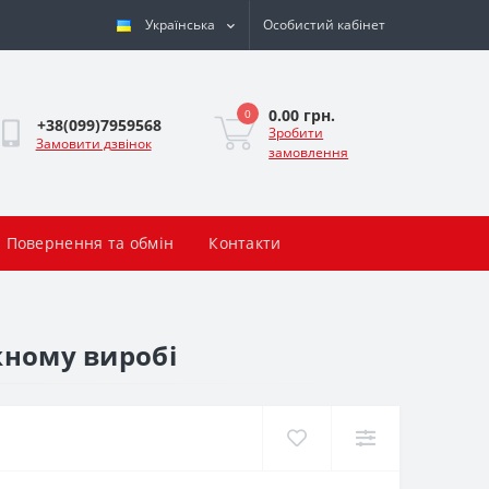
Українська
Особистий кабінет
0.00 грн.
0
+38(099)7959568
Зробити
Замовити дзвінок
замовлення
Повернення та обмін
Контакти
жному виробі