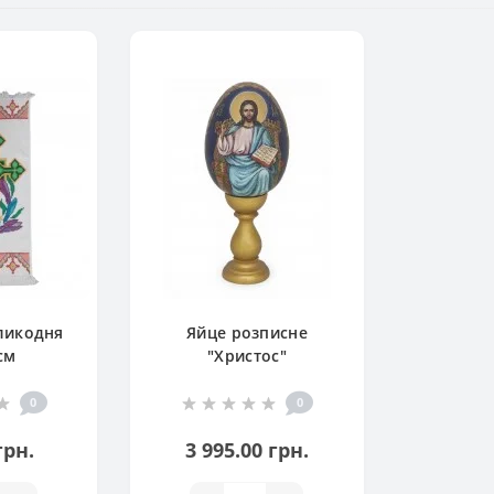
ликодня
Яйце розписне
см
"Христос"
0
0
грн.
3 995.00 грн.