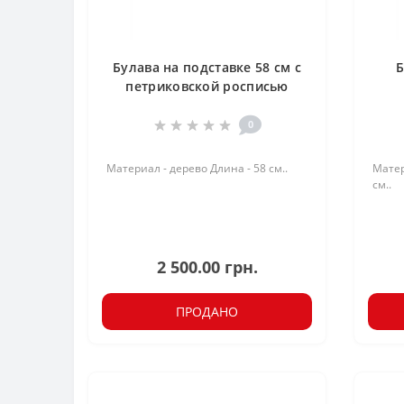
Булава на подставке 58 см с
Б
петриковской росписью
0
Материал - дерево Длина - 58 см..
Матер
см..
2 500.00 грн.
ПРОДАНО