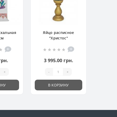
схальная
Яйцо расписное
см
"Христос"
0
0
грн.
3 995.00 грн.
+
-
+
ИНУ
В КОРЗИНУ