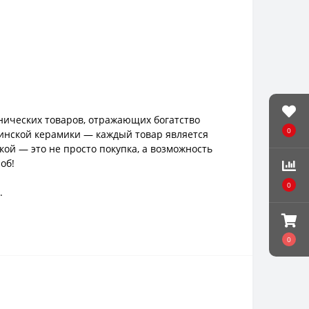
тнических товаров, отражающих богатство
0
аинской керамики — каждый товар является
ой — это не просто покупка, а возможность
об!
0
.
0