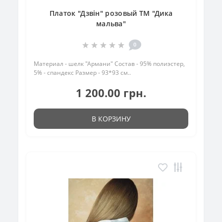
Платок "Дзвін" розовый ТМ "Дика
мальва"
0
Материал - шелк "Армани" Состав - 95% полиэстер,
5% - спандекс Размер - 93*93 см..
1 200.00 грн.
В КОРЗИНУ