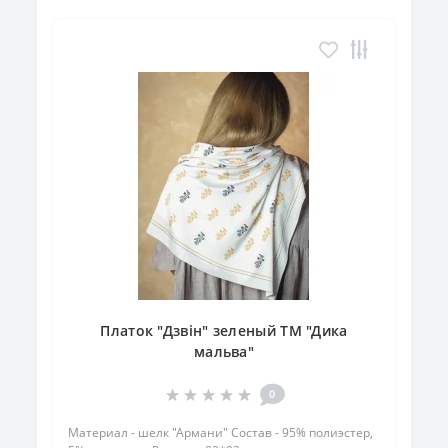
Платок "Дзвін" зеленый ТМ "Дика
мальва"
0
Материал - шелк "Армани" Состав - 95% полиэстер,