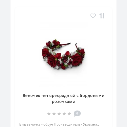
Веночек четырехрядный с бордовыми
розочками
0
Вид веночка - обруч Производитель - Украина..