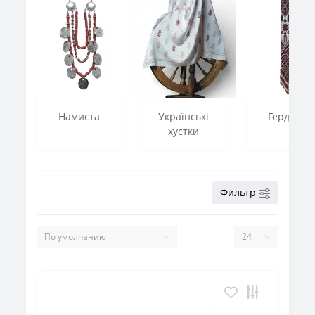
Намиста
Українські
Герданы
хустки
Фильтр