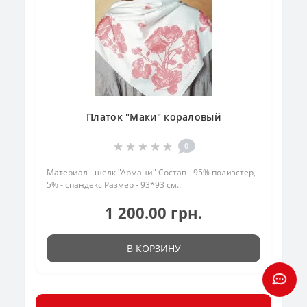
Платок "Маки" кораловый
0
Материал - шелк "Армани" Состав - 95% полиэстер,
5% - спандекс Размер - 93*93 см..
1 200.00 грн.
В КОРЗИНУ