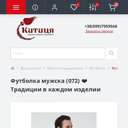
0
0
0
+38(099)7959568
Заказать звонок
Вышиванки
Мужские вышиванки
Футболки
Футболка
Футболка мужска (072) ❤️
Традиции в каждом изделии