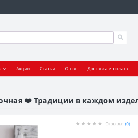
ы
Акции
Статьи
О нас
Доставка и оплата
очная ❤️ Традиции в каждом изде
Отзывы:
(0)