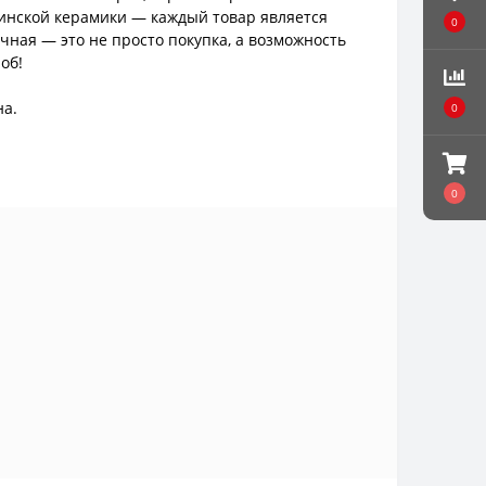
аинской керамики — каждый товар является
0
ная — это не просто покупка, а возможность
об!
на.
0
0