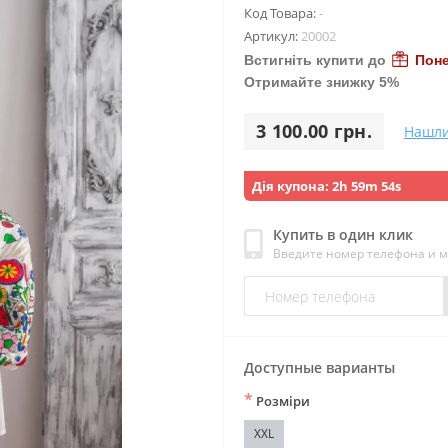
Код Товара:
-
Артикул:
20002
Встигніть купити до
Поне
Отримайте знижку 5%
3 100.00 грн.
Нашли
Дія купона:
2h 59m 53s
Купить в один клик
Введите номер телефона и 
Доступные варианты
*
Розміри
XXL