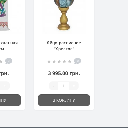
схальная
Яйцо расписное
см
"Христос"
0
0
грн.
3 995.00 грн.
+
-
+
ИНУ
В КОРЗИНУ