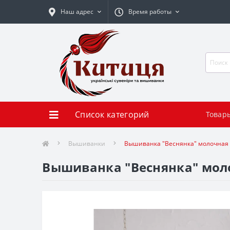
Наш адрес
Время работы
Список категорий
Товар
Вышиванки
Вышиванка "Веснянка" молочная
Вышиванка "Веснянка" мол