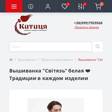
0
0
0
+38(099)7959568
Заказать звонок
Вышиванки
Мужские вышиванки
Вышиванка "Світязь" 
Вышиванка "Світязь" белая ❤️
Традиции в каждом изделии