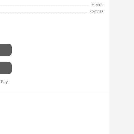
Новое
круглая
rPay