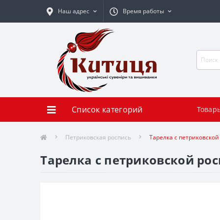
Наш адрес
Время работы
Список категорий
Товар
Петриковская роспись
Тарелка с петриковской
Тарелка с петриковской ро