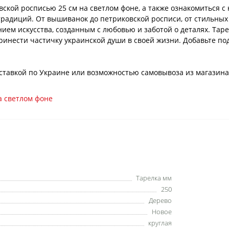
вской росписью 25 см на светлом фоне, а также ознакомиться 
традиций. От вышиванок до петриковской росписи, от стильны
ем искусства, созданным с любовью и заботой о деталях. Таре
принести частичку украинской души в своей жизни. Добавьте п
 доставкой по Украине или возможностью самовывоза из магазина
а светлом фоне
Тарелка мм
250
Дерево
Новое
круглая