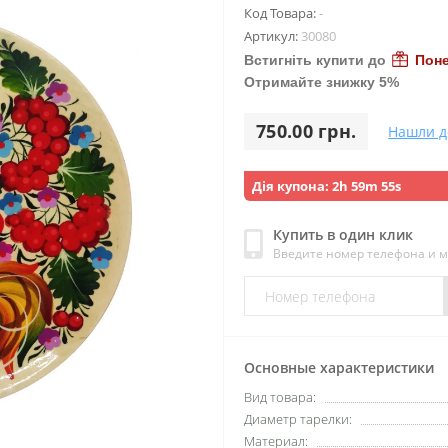
Код Товара:
-
Артикул:
30080
Встигніть купити до
Поне
Отримайте знижку 5%
750.00 грн.
Нашли д
Дія купона:
2h 59m 53s
Купить в один клик
Введите номер телефона и 
Основные характеристики
Вид товара:
Диаметр тарелки:
Материал: