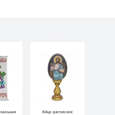
схальная
Яйцо расписное