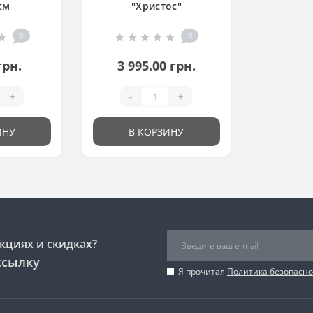
см
"Христос"
0
0
грн.
3 995.00 грн.
+
-
+
ИНУ
В КОРЗИНУ
кциях и скидках?
ссылку
Я прочитал
Политика безопасно