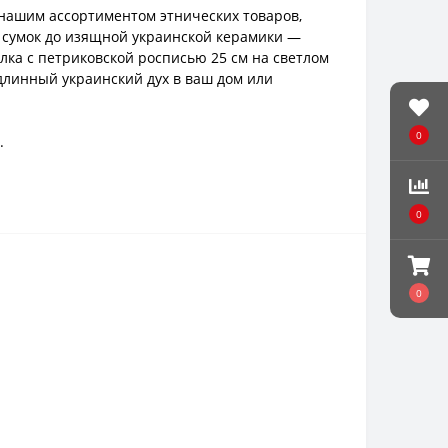
с нашим ассортиментом этнических товаров,
х сумок до изящной украинской керамики —
лка с петриковской росписью 25 см на светлом
одлинный украинский дух в ваш дом или
0
.
0
0