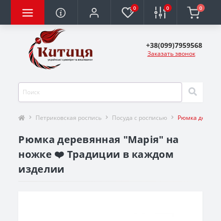
0
0
0
+38(099)7959568
Заказать звонок
Петриковская роспись
Посуда с росписью
Рюмка деревян
Рюмка деревянная "Марія" на
ножке ❤️ Традиции в каждом
изделии