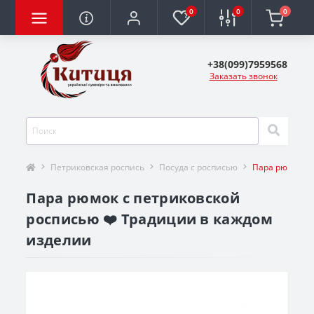
0
0
0
+38(099)7959568
Заказать звонок
Петриковская роспись
Посуда с росписью
Пара рюмок с 
Пара рюмок с петриковской
росписью ❤️ Традиции в каждом
изделии