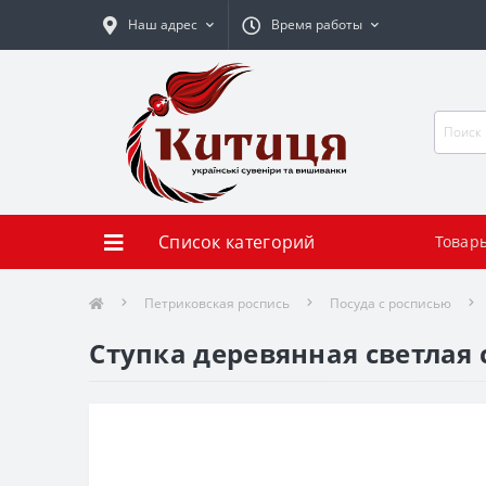
Наш адрес
Время работы
Список категорий
Товар
Петриковская роспись
Посуда с росписью
Ступка деревянная светлая