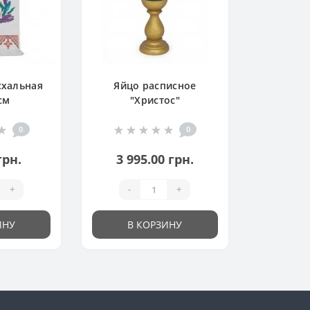
схальная
Яйцо расписное
см
"Христос"
0
0
грн.
3 995.00 грн.
+
-
+
ИНУ
В КОРЗИНУ