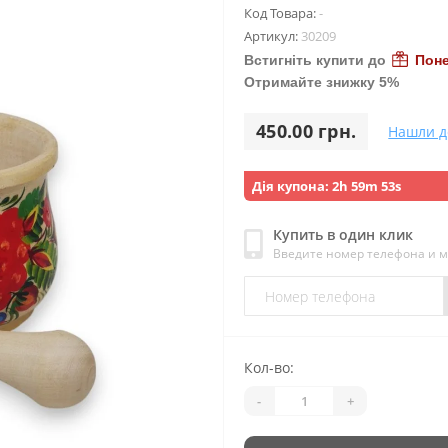
Код Товара:
-
Артикул:
30209
Встигніть купити до
Поне
Отримайте знижку 5%
450.00 грн.
Нашли д
Дія купона:
2h 59m 52s
Купить в один клик
Введите номер телефона и 
Кол-во:
-
+