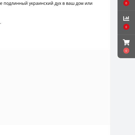
те подлинный украинский дух в ваш дом или
0
.
0
0