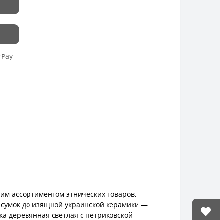
rPay
шим ассортиментом этнических товаров,
х сумок до изящной украинской керамики —
ка деревянная светлая с петриковской