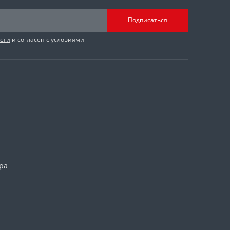
Подписаться
сти
и согласен с условиями
ра