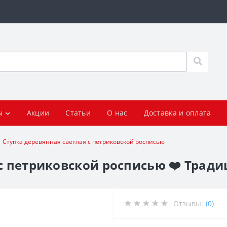
ы
Акции
Статьи
О нас
Доставка и оплата
Ступка деревянная светлая с петриковской росписью
 с петриковской росписью ❤️ Трад
Отзывы:
(0)