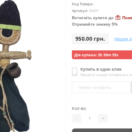
Код Товара:
-
Артикул:
40007
Встигніть купити до
Поне
Отримайте знижку 5%
950.00 грн.
Нашли д
Дія купона:
2h 59m 53s
Купить в один клик
Введите номер телефона и 
Кол-во:
-
+