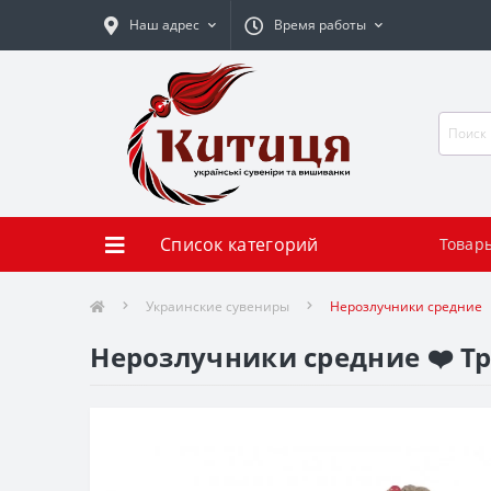
Наш адрес
Время работы
Список категорий
Товар
Украинские сувениры
Нерозлучники средние
Нерозлучники средние ❤️ Т