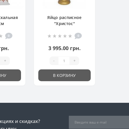
схальная
Яйцо расписное
см
"Христос"
0
0
грн.
3 995.00 грн.
+
-
+
ИНУ
В КОРЗИНУ
кциях и скидках?
ссылку