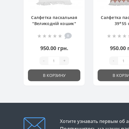
Салфетка пасхальная
Салфетка па
"Великодній кошик"
39*55 
0
950.00 грн.
950.00 
-
+
-
В КОРЗИНУ
В КОРЗ
Хотите узнавать первым об а
Подпишитесь на нашу ра