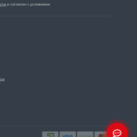
сти
и согласен с условиями
ра