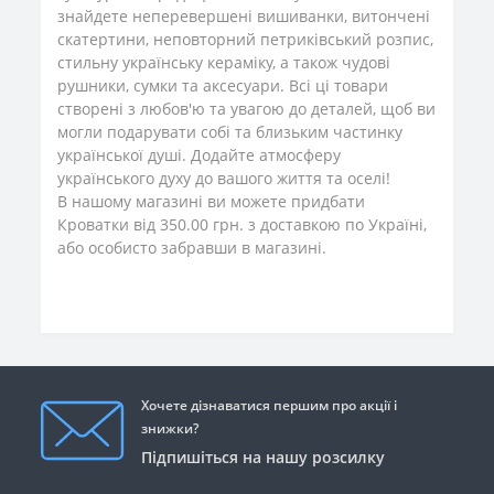
знайдете неперевершені вишиванки, витончені
скатертини, неповторний петриківський розпис,
стильну українську кераміку, а також чудові
рушники, сумки та аксесуари. Всі ці товари
створені з любов'ю та увагою до деталей, щоб ви
могли подарувати собі та близьким частинку
української душі. Додайте атмосферу
українського духу до вашого життя та оселі!
В нашому магазині ви можете придбати
Кроватки від 350.00 грн. з доставкою по Україні,
або особисто забравши в магазині.
Хочете дізнаватися першим про акції і
знижки?
Підпишіться на нашу розсилку