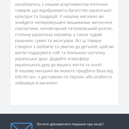
ознайомтесь з нашим асортиментом етнічних
товарів, що відображають багатство української
культури та традицій. У нашому магазині ви
знайдете неперевершені вишиванки, витончені
скатертини, неповторний петриківський розпис,
стильну українську кераміку, а також чудові
рушники, сумки та аксесуари. Всі ці товари
створені з любов'ю та увагою до деталей, щоб ви
могли подарувати собі та близьким частинку
української душі. Додайте атмосферу
українського духу до вашого життя та оселі!
В нашому магазині ви можете придбати Вази від
600.00 грн. з доставкою по Україні, або особисто
забравши в магазині.
Хочете дізнаватися першим про акції і