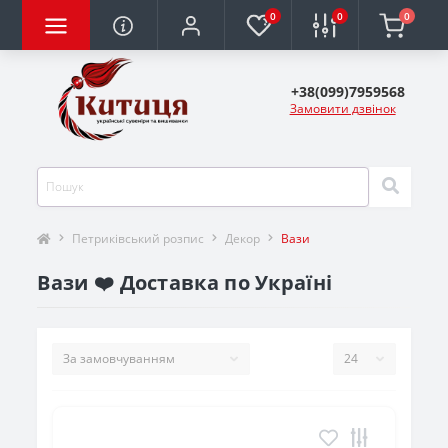
0
0
0
+38(099)7959568
Замовити дзвінок
Петриківський розпис
Декор
Вази
Вази ❤️ Доставка по Україні