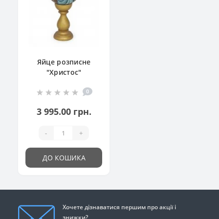
Яйце розписне
"Христос"
0
3 995.00 грн.
-
+
ДО КОШИКА
Хочете дізнаватися першим про акції і
знижки?