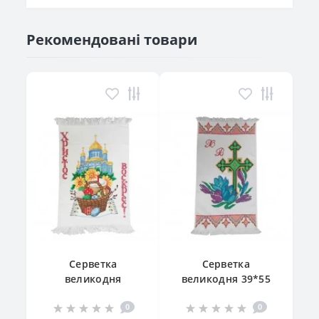
Рекомендовані товари
Серветка
Серветка
великодня
великодня 39*55
"Великодній
см
0
0
кошик"