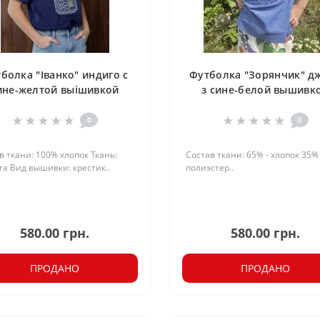
болка "Іванко" индиго с
Футболка "Зорянчик" д
ине-желтой выішивкой
з сине-белой вышивк
0
0
в ткани: 100% хлопок Ткань:
Состав ткани: 65% - хлопок 35% 
та Вид вышивки: крестик..
полиэстер..
580.00 грн.
580.00 грн.
ПРОДАНО
ПРОДАНО