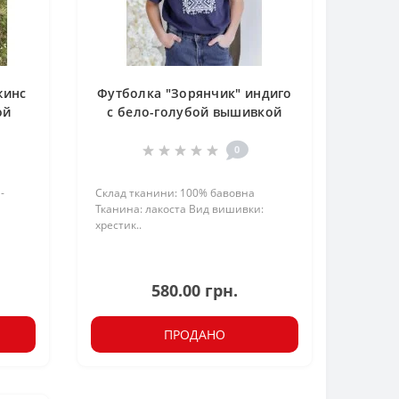
жинс
Футболка "Зорянчик" индиго
ой
с бело-голубой вышивкой
0
-
Склад тканини: 100% бавовна
Тканина: лакоста Вид вишивки:
хрестик..
580.00 грн.
ПРОДАНО