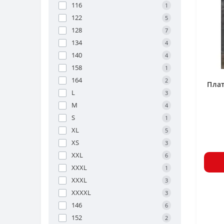
116
1
122
5
128
7
134
4
140
4
158
1
164
2
Плат
L
3
M
4
S
1
XL
5
XS
3
XXL
6
XXXL
1
XXXL
3
XXXXL
3
146
6
152
2