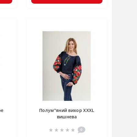
ое
Полум"яний вихор ХХXL
вишнева
0