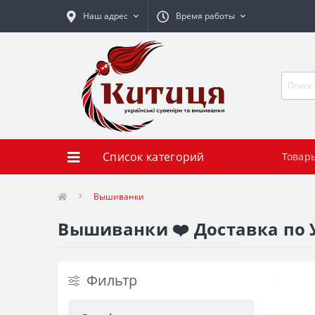
Наш адрес
Время работы
Список категорий
Товар
Вышиванки
Вышиванки ❤️ Доставка по
Фильтр