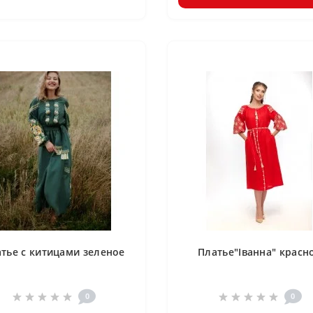
тье с китицами зеленое
Платье"Іванна" красн
0
0