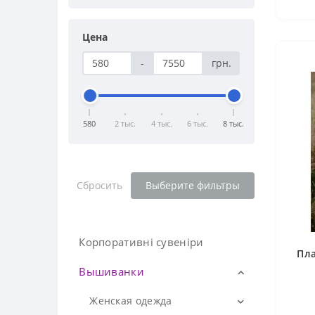
Цена
-
грн.
580
2 тыс.
4 тыс.
6 тыс.
8 тыс.
Сбросить
Выберите фильтры
Корпоративні сувеніри
Пла
Вышиванки
Женская одежда