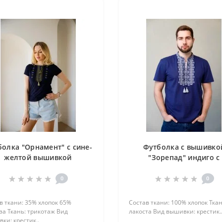
олка "Орнамент" с сине-
Футболка с вышивко
желтой вышивкой
"Зорепад" индиго с
вышивкой серого цве
0
0
в ткани: 35% хлопок 65%
Состав ткани: 100% хлопок Ткан
за Ткань: трикотаж Вид
лакоста Вид вышивки: крестик.
ки: крестик..