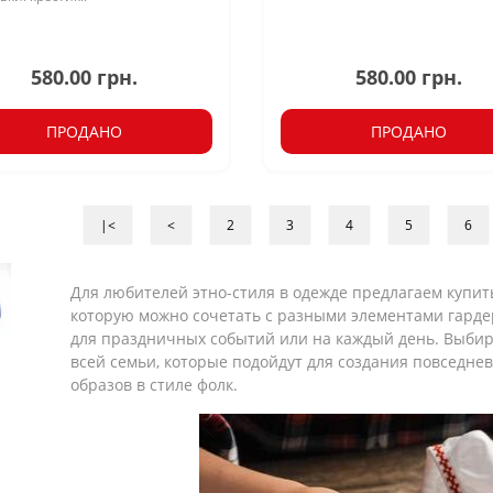
580.00 грн.
580.00 грн.
ПРОДАНО
ПРОДАНО
|<
<
2
3
4
5
6
Для любителей этно-стиля в одежде предлагаем купи
которую можно сочетать с разными элементами гарде
для праздничных событий или на каждый день. Выбир
всей семьи, которые подойдут для создания повседнев
образов в стиле фолк.