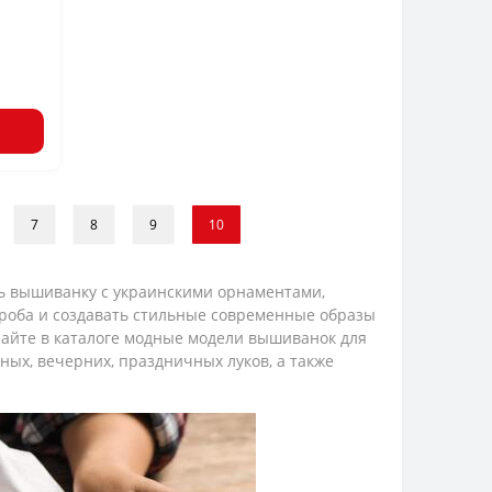
7
8
9
10
ть вышиванку с украинскими орнаментами,
роба и создавать стильные современные образы
айте в каталоге модные модели вышиванок для
ных, вечерних, праздничных луков, а также