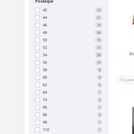
Розміри
42
13
44
21
46
16
48
24
50
15
52
15
Же
54
20
56
10
58
8
60
9
62
6
64
1
74
2
80
1
86
2
98
1
110
1