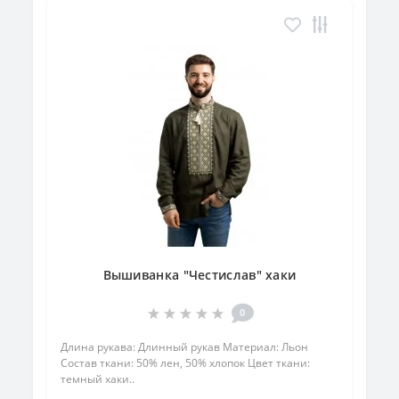
Вышиванка "Честислав" хаки
0
Длина рукава: Длинный рукав Материал: Льон
Состав ткани: 50% лен, 50% хлопок Цвет ткани:
темный хаки..