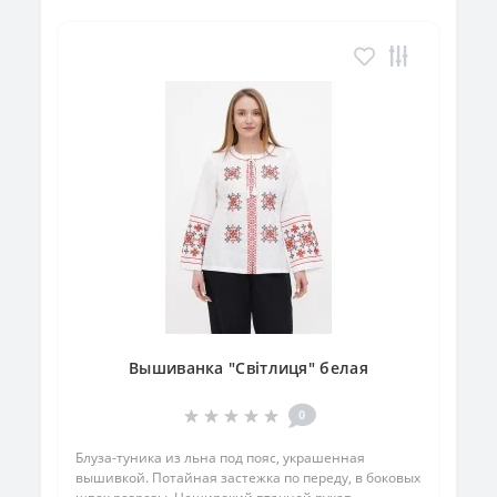
Вышиванка "Світлиця" белая
0
Блуза-туника из льна под пояс, украшенная
вышивкой. Потайная застежка по переду, в боковых