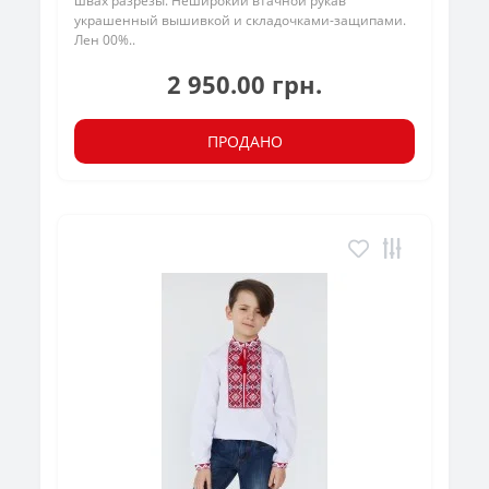
швах разрезы. Неширокий втачной рукав
украшенный вышивкой и складочками-защипами.
Лен 00%..
2 950.00 грн.
ПРОДАНО