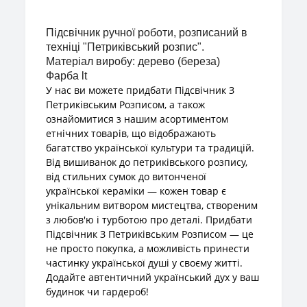
Підсвічник ручної
роботи
, розписаний в
техніці
 "
Петриківський
розпис
".
Матеріал виробу
: 
дерево
 (
береза
)
Фарба
 lt
У нас ви можете придбати Підсвічник З
Петриківським Розписом, а також
ознайомитися з нашим асортиментом
етнічних товарів, що відображають
багатство української культури та традицій.
Від вишиванок до петриківського розпису,
від стильних сумок до витонченої
української кераміки — кожен товар є
унікальним витвором мистецтва, створеним
з любов'ю і турботою про деталі. Придбати
Підсвічник З Петриківським Розписом — це
не просто покупка, а можливість принести
частинку української душі у своєму житті.
Додайте автентичний український дух у ваш
будинок чи гардероб!