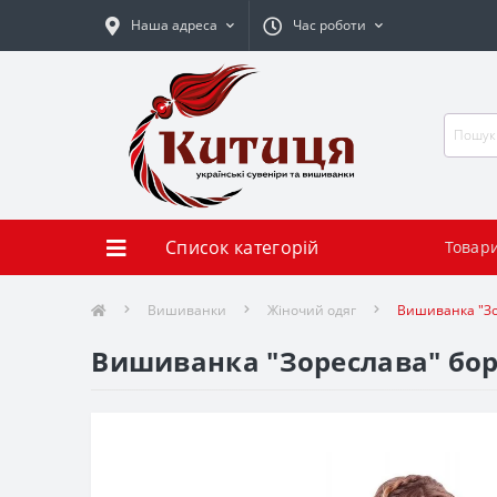
Наша адреса
Час роботи
Список категорій
Товар
Вишиванки
Жіночий одяг
Вишиванка "Зо
Вишиванка "Зореслава" борд