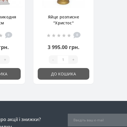
ликодня
Яйце розписне
см
"Христос"
0
0
грн.
3 995.00 грн.
+
-
+
ИКА
ДО КОШИКА
о акції і знижки?
силку