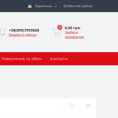
Українська
Особистий кабінет
0.00 грн.
0
+38(099)7959568
Зробити
Замовити дзвінок
замовлення
Повернення та обмін
Контакти