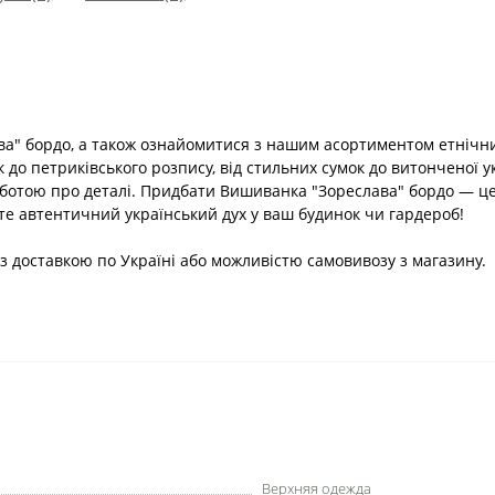
а" бордо, а також ознайомитися з нашим асортиментом етнічни
к до петриківського розпису, від стильних сумок до витонченої 
рботою про деталі. Придбати Вишиванка "Зореслава" бордо — це
йте автентичний український дух у ваш будинок чи гардероб!
, з доставкою по Україні або можливістю самовивозу з магазину.
Верхняя одежда