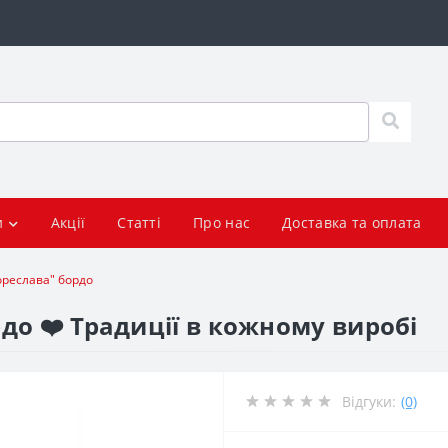
и
Акції
Статті
Про нас
Доставка та оплата
реслава" бордо
о ❤️ Традиції в кожному виробі
Відгуки:
(0)