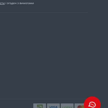
сти
і згоден з вимогами