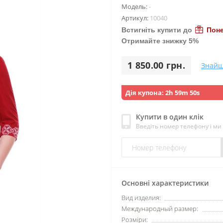
Модель:
-
Артикул:
10040
Встигніть купити до
Поне
Отримайте знижку 5%
1 850.00 грн.
Знайш
Дія купона:
2h 59m 48s
Купити в один клік
Введіть номер телефону і м
Основні характеристики
Вид изделия:
Международный размер:
Розміри: