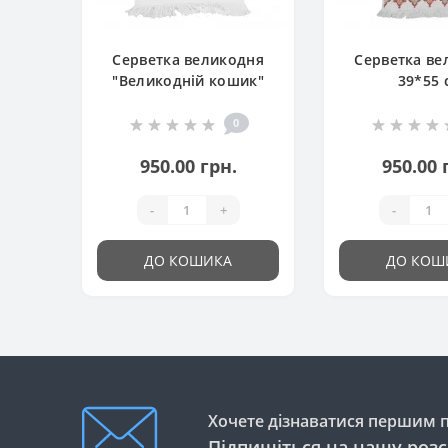
Серветка великодня
Серветка ве
"Великодній кошик"
39*55 
0
950.00 грн.
950.00 
-
+
-
ДО КОШИКА
ДО КОШ
Хочете дізнаватися першим пр
Підпишіться на нашу роз