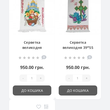
Серветка
Серветка
великодня
великодня 39*55
"Великодній
см
0
0
кошик"
950.00 грн.
950.00 грн.
-
+
-
+
ДО КОШИКА
ДО КОШИКА