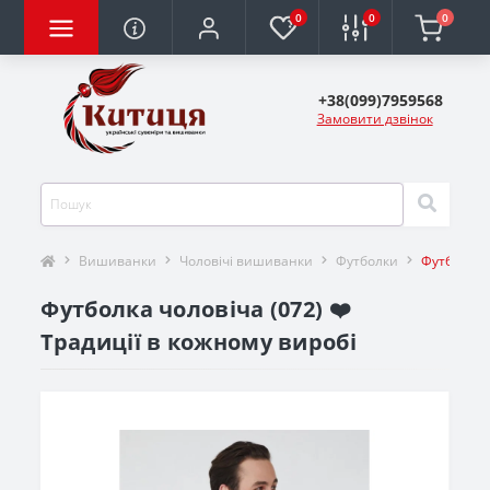
0
0
0
+38(099)7959568
Замовити дзвінок
Вишиванки
Чоловічі вишиванки
Футболки
Футболка ч
Футболка чоловіча (072) ❤️
Традиції в кожному виробі