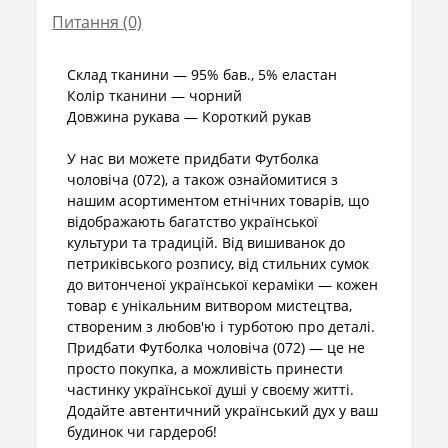
Питання
(0)
Склад тканини — 95% бав., 5% еластан
Колір тканини — чорний
Довжина рукава — Короткий рукав
У нас ви можете придбати Футболка
чоловіча (072), а також ознайомитися з
нашим асортиментом етнічних товарів, що
відображають багатство української
культури та традицій. Від вишиванок до
петриківського розпису, від стильних сумок
до витонченої української кераміки — кожен
товар є унікальним витвором мистецтва,
створеним з любов'ю і турботою про деталі.
Придбати Футболка чоловіча (072) — це не
просто покупка, а можливість принести
частинку української душі у своєму житті.
Додайте автентичний український дух у ваш
будинок чи гардероб!