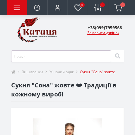
0
0
0
+38(099)7959568
Замовити дзвінок
Вишиванки
Жіночий одяг
Сукня "Сона" жовте
Сукня "Сона" жовте ❤️ Традиції в
кожному виробі