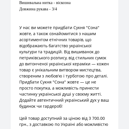
Вишивальна нитка - віскозна
Довжина рукава - 3/4
У нас ви можете придбати Сукня "Сона"
жовте, а також ознайомитися з нашим
асортиментом етнічних товарів, що
відображають багатство української
культури та традицій. Від вишиванок до
петриківського розпису, від стильних сумок
до витонченої української кераміки — кожен
товар є унікальним витвором мистецтва,
створеним з любов'ю і турботою про деталі.
Придбати Сукня "Сона" жовте — це не
просто покупка, а можливість принести
частинку української душі у своєму житті.
Додайте автентичний український дух у ваш
будинок чи гардероб!
Цей товар доступний за ціною від 3 700.00
грн., з доставкою по Україні або можливістю