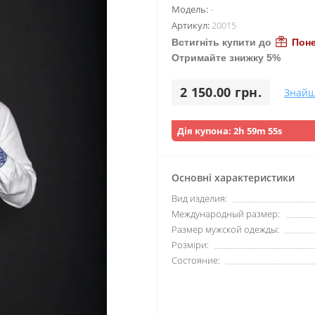
Модель:
-
Артикул:
20015
Встигніть купити до
Поне
Отримайте знижку 5%
2 150.00 грн.
Знайш
Дія купона:
2h 59m 53s
Основні характеристики
Вид изделия:
Международный размер:
Размер мужской одежды:
Розміри:
Состояние: