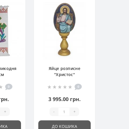
ликодня
Яйце розписне
см
"Христос"
0
0
грн.
3 995.00 грн.
+
-
+
ИКА
ДО КОШИКА