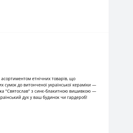
 асортиментом етнічних товарів, що
их сумок до витонченої української кераміки —
нка "Святослав" з синє-блакитною вишивкою —
країнський дух у ваш будинок чи гардероб!