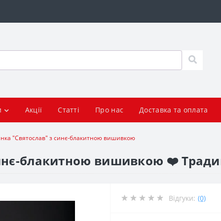
и
Акції
Статті
Про нас
Доставка та оплата
нка "Святослав" з синє-блакитною вишивкою
инє-блакитною вишивкою ❤️ Традиц
Відгуки:
(0)