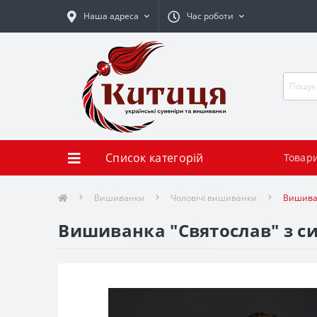
Наша адреса
Час роботи
Список категорій
Товар
Вишиванки
Чоловічі вишиванки
Вишива
Вишиванка "Святослав" з с