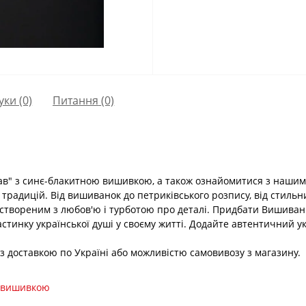
уки (0)
Питання
(0)
ав" з синє-блакитною вишивкою, а також ознайомитися з нашим
 традицій. Від вишиванок до петриківського розпису, від стильн
 створеним з любов'ю і турботою про деталі. Придбати Вишива
стинку української душі у своєму житті. Додайте автентичний у
, з доставкою по Україні або можливістю самовивозу з магазину.
ю вишивкою