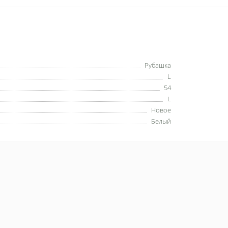
Рубашка
L
54
L
Новое
Белый