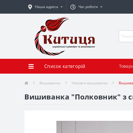
Наша адреса
Час роботи
Список категорій
Товар
Вишиванки
Чоловічі вишиванки
Вишива
Вишиванка "Полковник" з с