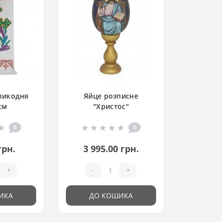
ликодня
Яйце розписне
см
"Христос"
0
0
грн.
3 995.00 грн.
+
-
+
ИКА
ДО КОШИКА