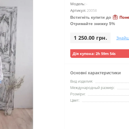
Модель:
-
Артикул:
20058
Встигніть купити до
Поне
Отримайте знижку 5%
1 250.00 грн.
Знайш
Дія купона:
2h 59m 53s
Основні характеристики
Вид изделия:
Международный размер:
Розміри:
Цвет: