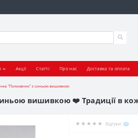
и
Акції
Статті
Про нас
Доставка та оплата
нка "Полковник" з синьою вишивкою
иньою вишивкою ❤️ Традиції в ко
Відгуки:
(0)