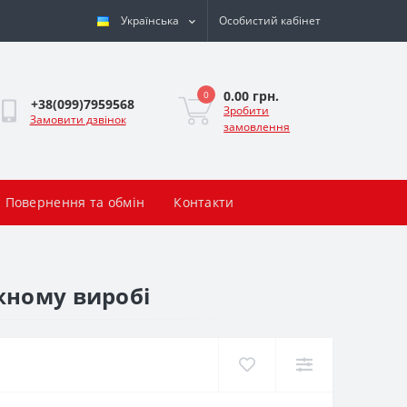
Українська
Особистий кабінет
0.00 грн.
0
+38(099)7959568
Зробити
Замовити дзвінок
замовлення
Повернення та обмін
Контакти
жному виробі