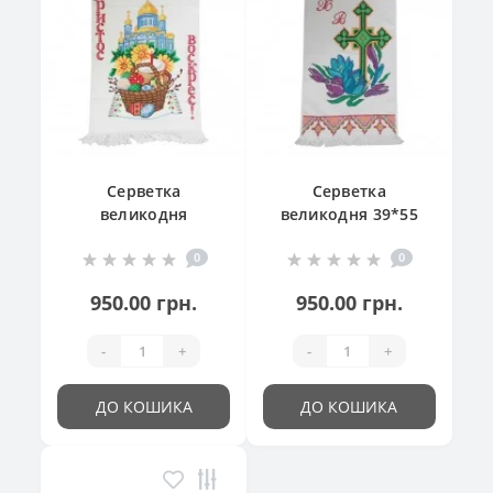
Серветка
Серветка
великодня
великодня 39*55
"Великодній
см
0
0
кошик"
950.00 грн.
950.00 грн.
-
+
-
+
ДО КОШИКА
ДО КОШИКА