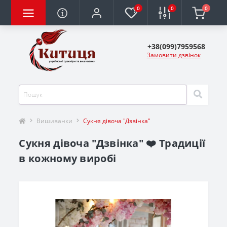
0
0
0
+38(099)7959568
Замовити дзвінок
Вишиванки
Сукня дівоча "Дзвінка"
Сукня дівоча "Дзвінка" ❤️ Традиції
в кожному виробі