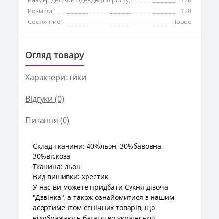
Розміри:
128
Состояние:
Новое
Огляд товару
Характеристики
Відгуки (0)
Питання
(0)
Склад тканини: 40%льон, 30%бавовна,
30%віскоза
Тканина: льон
Вид вишивки: хрестик
У нас ви можете придбати Сукня дівоча
"Дзвінка", а також ознайомитися з нашим
асортиментом етнічних товарів, що
відображають багатство української