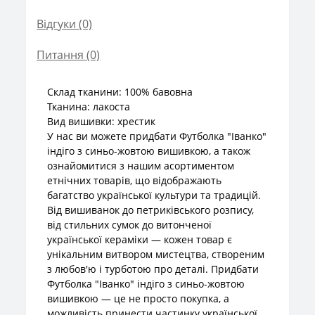
Відгуки (0)
Питання
(0)
Склад тканини: 100% бавовна
Тканина: лакоста
Вид вишивки: хрестик
У нас ви можете придбати Футболка "Іванко"
індіго з синьо-жовтою вишивкою, а також
ознайомитися з нашим асортиментом
етнічних товарів, що відображають
багатство української культури та традицій.
Від вишиванок до петриківського розпису,
від стильних сумок до витонченої
української кераміки — кожен товар є
унікальним витвором мистецтва, створеним
з любов'ю і турботою про деталі. Придбати
Футболка "Іванко" індіго з синьо-жовтою
вишивкою — це не просто покупка, а
можливість принести частинку української