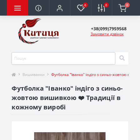
0
0
0
+38(099)7959568
Замовити дзвінок
Вишиванки
Футболка "Іванко" індіго з синьо-жовтою виши
Футболка "Іванко" індіго з синьо-
жовтою вишивкою ❤️ Традиції в
кожному виробі