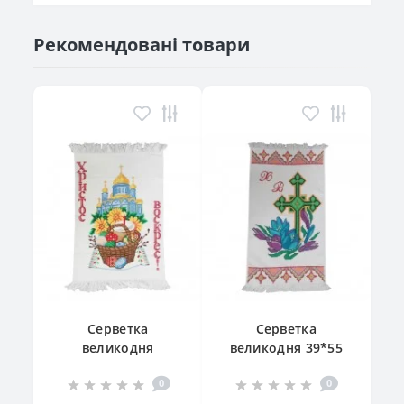
Рекомендовані товари
Серветка
Серветка
великодня
великодня 39*55
"Великодній
см
0
0
кошик"