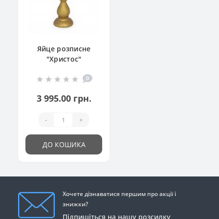
Яйце розписне
"Христос"
0
3 995.00 грн.
-
+
ДО КОШИКА
Хочете дізнаватися першим про акції і
знижки?
Підпишіться на нашу розсилку