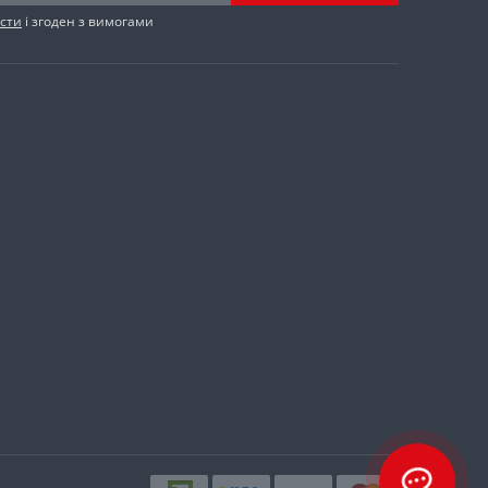
сти
і згоден з вимогами