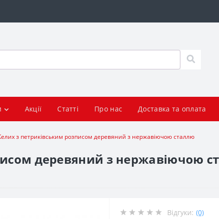
и
Акції
Статті
Про нас
Доставка та оплата
Келих з петриківським розписом деревяний з нержавіючою сталлю
писом деревяний з нержавіючою ст
Відгуки:
(0)