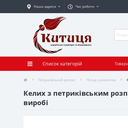
Наша адреса
Час роботи
Список категорій
Товар
Петриківський розпис
Посуд з розписом
Келих з петриківським роз
виробі