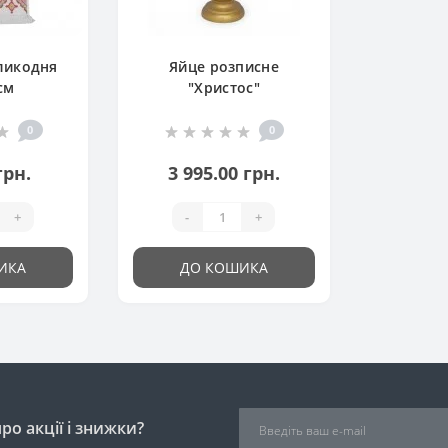
ликодня
Яйце розписне
см
"Христос"
0
0
грн.
3 995.00 грн.
+
-
+
ИКА
ДО КОШИКА
о акції і знижки?