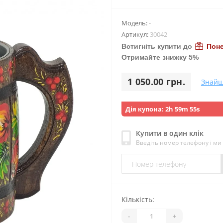
Модель:
-
Артикул:
30042
Встигніть купити до
Поне
Отримайте знижку 5%
1 050.00 грн.
Знайш
Дія купона:
2h 59m 53s
Купити в один клік
Введіть номер телефону і м
Кількість:
-
+