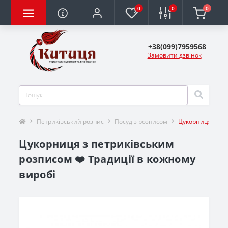
0
0
0
+38(099)7959568
Замовити дзвінок
Петриківський розпис
Посуд з розписом
Цукорниця з пе
Цукорниця з петриківським
розписом ❤️ Традиції в кожному
виробі