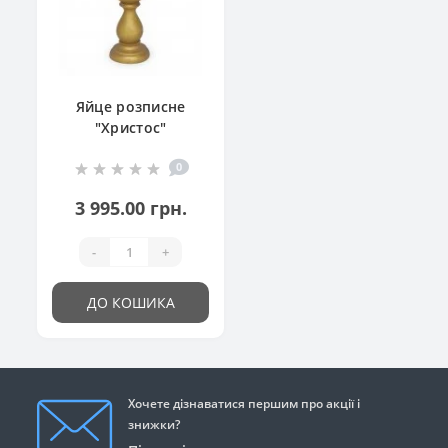
Яйце розписне
"Христос"
0
3 995.00 грн.
-
+
ДО КОШИКА
Хочете дізнаватися першим про акції і
знижки?