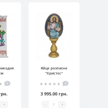
ликодня
Яйце розписне
см
"Христос"
0
0
грн.
3 995.00 грн.
+
-
+