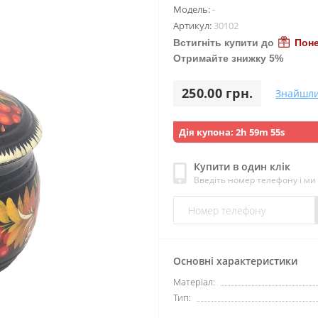
Модель:
-
Артикул:
30102
Встигніть купити до
Поне
Отримайте знижку 5%
250.00 грн.
Знайшл
Дія купона:
2h 59m 53s
Купити в один клік
Введіть номер телефону і м
Основні характеристики
Матеріал:
Тип: