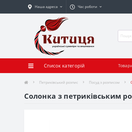
Наша адреса
Час роботи
Список категорій
Товар
Петриківський розпис
Посуд з розписом
Солонка з петриківським ро