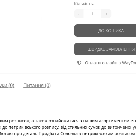
Кількість:
-
+
ДО КОШИКА
ШВИДКЕ ЗАМОВЛЕННЯ
Оплати онлайн з WayFo
уки (0)
Питання
(0)
ьким розписом, а також ознайомитися з нашим асортиментом етн
к до петриківського розпису, від стильних сумок до витонченої 
ботою про деталі. Придбати Солонка з петриківським розписом 