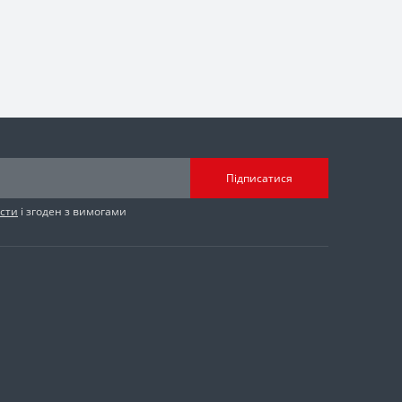
Підписатися
сти
і згоден з вимогами