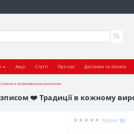
и
Акції
Статті
Про нас
Доставка та оплата
Солонка з петриківським розписом
зписом ❤️ Традиції в кожному вир
Відгуки:
(0)