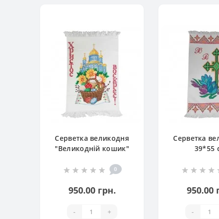
Серветка великодня
Серветка ве
"Великодній кошик"
39*55 
0
950.00 грн.
950.00 
-
+
-