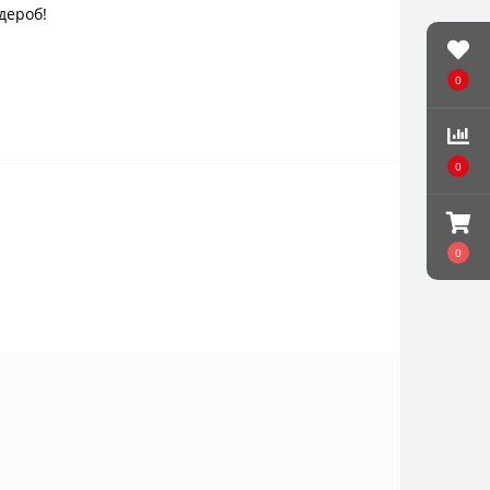
дероб!
0
0
0