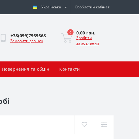
Українська
Особистий кабінет
0.00 грн.
0
+38(099)7959568
Зробити
Замовити дзвінок
замовлення
Повернення та обмін
Контакти
обі