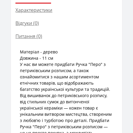
Характеристики
Відгуки (0)
Питання
(0)
Матеріал - дерево
Довжина - 11 см
У нас ви можете придбати Ручка "Перо" з
петриківським розписом, а також
ознайомитися з нашим асортиментом
етнічних товарів, що відображають
багатство української культури та традицій.
Від вишиванок до петриківського розпису,
від стильних сумок до витонченої
української кераміки — кожен товар є
унікальним витвором мистецтва, створеним
з любов'ю і турботою про деталі. Придбати
Ручка "Перо" з петриківським розписом —
це не просто покупка, а можливість