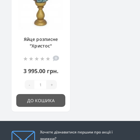
Яйце розписне
"Христос"
0
3 995.00 грн.
-
+
ДО КОШИКА
Хочете дізнаватися першим про акції і
знижки?