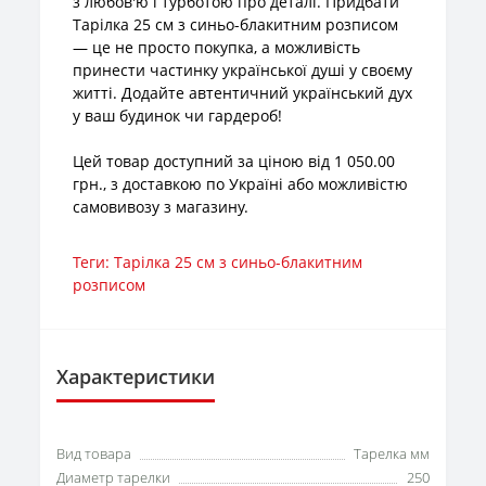
з любов'ю і турботою про деталі. Придбати
Тарілка 25 см з синьо-блакитним розписом
— це не просто покупка, а можливість
принести частинку української душі у своєму
житті. Додайте автентичний український дух
у ваш будинок чи гардероб!
Цей товар доступний за ціною від 1 050.00
грн., з доставкою по Україні або можливістю
самовивозу з магазину.
Теги:
Тарілка 25 см з синьо-блакитним
розписом
Характеристики
Вид товара
Тарелка мм
Диаметр тарелки
250