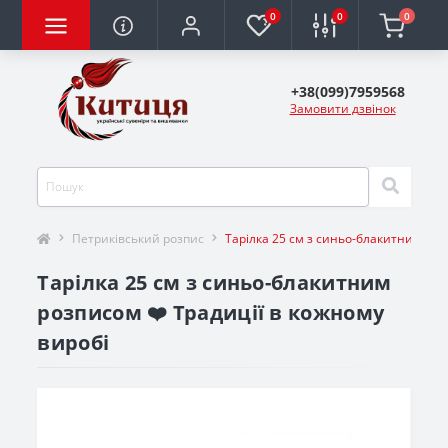
0
0
0
+38(099)7959568
Замовити дзвінок
Петриківський розпис
Тарілка 25 см з синьо-блакитним ро
Тарілка 25 см з синьо-блакитним
розписом ❤️ Традиції в кожному
виробі