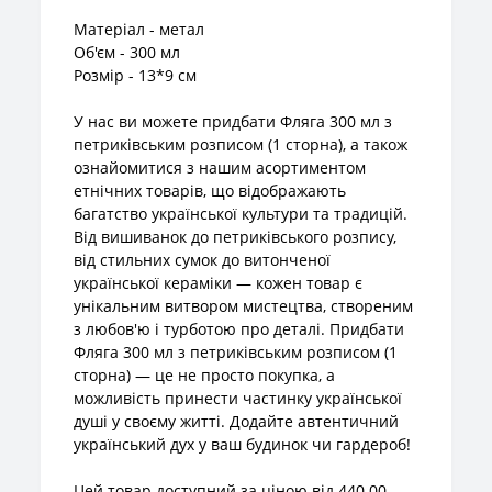
Матеріал - метал
Об'єм - 300 мл
Розмір - 13*9 см
У нас ви можете придбати Фляга 300 мл з
петриківським розписом (1 сторна), а також
ознайомитися з нашим асортиментом
етнічних товарів, що відображають
багатство української культури та традицій.
Від вишиванок до петриківського розпису,
від стильних сумок до витонченої
української кераміки — кожен товар є
унікальним витвором мистецтва, створеним
з любов'ю і турботою про деталі. Придбати
Фляга 300 мл з петриківським розписом (1
сторна) — це не просто покупка, а
можливість принести частинку української
душі у своєму житті. Додайте автентичний
український дух у ваш будинок чи гардероб!
Цей товар доступний за ціною від 440.00