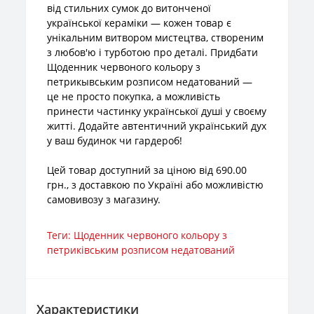
від стильних сумок до витонченої
української кераміки — кожен товар є
унікальним витвором мистецтва, створеним
з любов'ю і турботою про деталі. Придбати
Щоденник червоного кольору з
петрикывським розписом недатований —
це не просто покупка, а можливість
принести частинку української душі у своєму
житті. Додайте автентичний український дух
у ваш будинок чи гардероб!
Цей товар доступний за ціною від 690.00
грн., з доставкою по Україні або можливістю
самовивозу з магазину.
Теги:
Щоденник червоного кольору з
петриківським розписом недатований
Характеристики