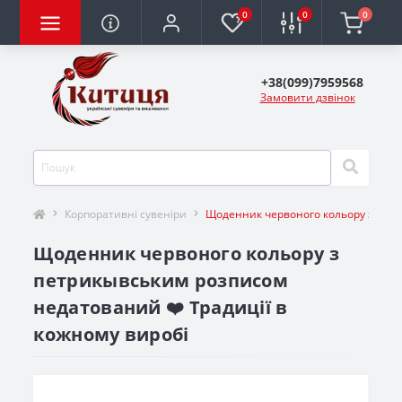
0
0
0
+38(099)7959568
Замовити дзвінок
Корпоративні сувеніри
Щоденник червоного кольору з пет
Щоденник червоного кольору з
петрикывським розписом
недатований ❤️ Традиції в
кожному виробі