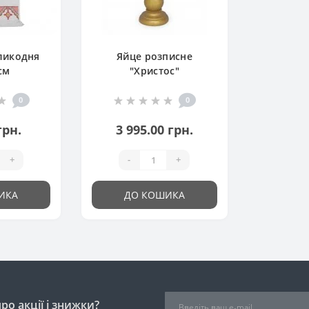
ликодня
Яйце розписне
см
"Христос"
0
0
грн.
3 995.00 грн.
+
-
+
ИКА
ДО КОШИКА
о акції і знижки?