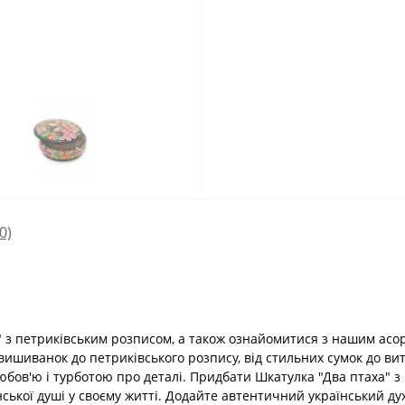
(0)
" з петриківським розписом, а також ознайомитися з нашим асо
д вишиванок до петриківського розпису, від стильних сумок до ви
юбов'ю і турботою про деталі. Придбати Шкатулка "Два птаха" 
ської душі у своєму житті. Додайте автентичний український ду