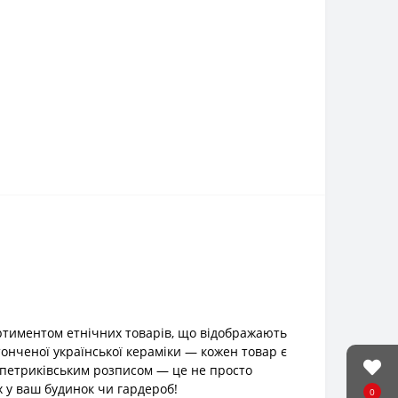
ртиментом етнічних товарів, що відображають
тонченої української кераміки — кожен товар є
з петриківським розписом — це не просто
х у ваш будинок чи гардероб!
0