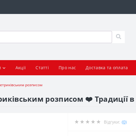
и
Акції
Статті
Про нас
Доставка та оплата
 петриківським розписом
риківським розписом ❤️ Традиції 
Відгуки:
(0)