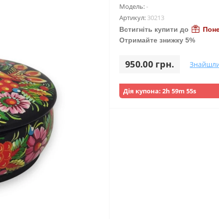
Модель:
-
Артикул:
30213
Встигніть купити до
Поне
Отримайте знижку 5%
950.00 грн.
Знайшл
Дія купона:
2h 59m 53s