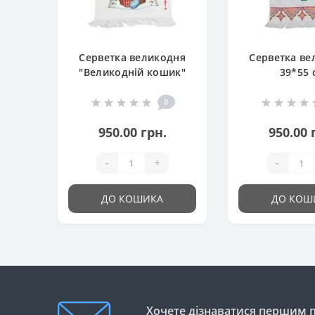
Серветка великодня
Серветка ве
"Великодній кошик"
39*55 
0
950.00 грн.
950.00 
-
+
-
ДО КОШИКА
ДО КОШ
Хочете дізнаватися першим пр