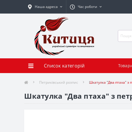
Наша адреса
Час роботи
Список категорій
Товар
Петриківський розпис
Шкатулка "Два птаха" з
Шкатулка "Два птаха" з пет