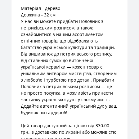
Матеріал - дерево
Довжина - 32 см
У нас ви можете придбати Половник з
петриківським розписом, а також
ознайомитися з нашим асортиментом
етнічних товарів, що відображають
багатство української культури та традицій.
Від вишиванок до петриківського розпису,
від стильних сумок до витонченої
української кераміки — кожен товар є
унікальним витвором мистецтва, створеним
з любов'ю і турботою про деталі. Придбати
Половник з петриківським розписом — це
не просто покупка, а можливість принести
частинку української душі у своєму житті.
Додайте автентичний український дух у ваш
будинок чи гардероб!
Цей товар доступний за ціною від 330.00
грн., з доставкою по Україні або можливістю
самовивозу з магазину.