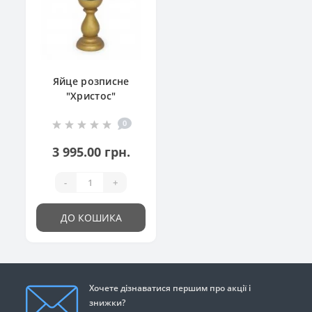
Яйце розписне
"Христос"
0
3 995.00 грн.
-
+
ДО КОШИКА
Хочете дізнаватися першим про акції і
знижки?