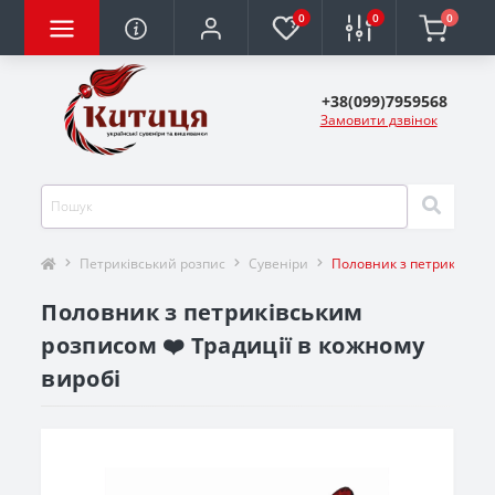
0
0
0
+38(099)7959568
Замовити дзвінок
Петриківський розпис
Сувеніри
Половник з петриківськ
Половник з петриківським
розписом ❤️ Традиції в кожному
виробі