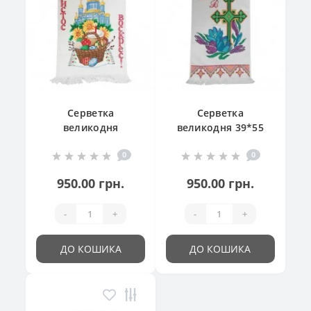
Серветка
Серветка
великодня
великодня 39*55
"Великодній
см
0
0
кошик"
950.00 грн.
950.00 грн.
-
+
-
+
ДО КОШИКА
ДО КОШИКА