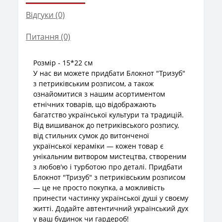
Відгуки (0)
Питання
(0)
Розмір - 15*22 см
У нас ви можете придбати Блокнот "Тризуб"
з петриківським розписом, а також
ознайомитися з нашим асортиментом
етнічних товарів, що відображають
багатство української культури та традицій.
Від вишиванок до петриківського розпису,
від стильних сумок до витонченої
української кераміки — кожен товар є
унікальним витвором мистецтва, створеним
з любов'ю і турботою про деталі. Придбати
Блокнот "Тризуб" з петриківським розписом
— це не просто покупка, а можливість
принести частинку української душі у своєму
житті. Додайте автентичний український дух
у ваш будинок чи гардероб!