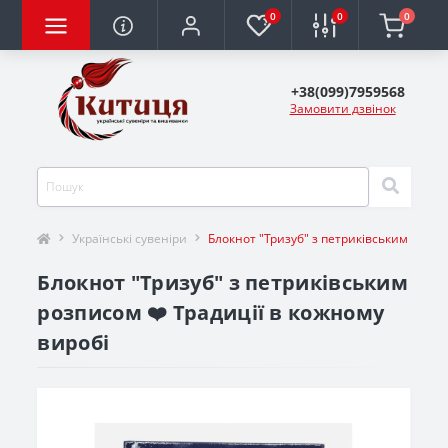
0
0
0
+38(099)7959568
Замовити дзвінок
Українські сувеніри
Блокнот "Тризуб" з петриківським розп
Блокнот "Тризуб" з петриківським
розписом ❤️ Традиції в кожному
виробі