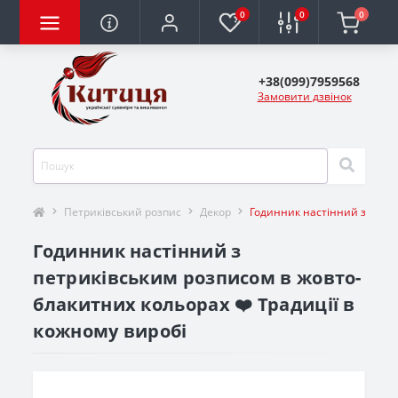
0
0
0
+38(099)7959568
Замовити дзвінок
Петриківський розпис
Декор
Годинник наcтінний з петр
Годинник наcтінний з
петриківським розписом в жовто-
блакитних кольорах ❤️ Традиції в
кожному виробі