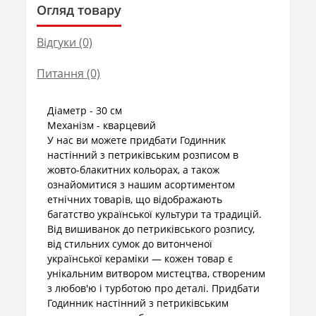
Огляд товару
Відгуки (0)
Питання
(0)
Діаметр - 30 см
Механізм - кварцевий
У нас ви можете придбати Годинник
наcтінний з петриківським розписом в
жовто-блакитних кольорах, а також
ознайомитися з нашим асортиментом
етнічних товарів, що відображають
багатство української культури та традицій.
Від вишиванок до петриківського розпису,
від стильних сумок до витонченої
української кераміки — кожен товар є
унікальним витвором мистецтва, створеним
з любов'ю і турботою про деталі. Придбати
Годинник наcтінний з петриківським