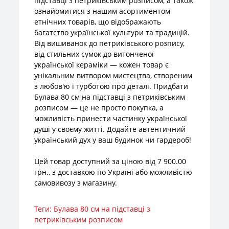
підставці з петриківським розписом, а також
ознайомитися з нашим асортиментом
етнічних товарів, що відображають
багатство української культури та традицій.
Від вишиванок до петриківського розпису,
від стильних сумок до витонченої
української кераміки — кожен товар є
унікальним витвором мистецтва, створеним
з любов'ю і турботою про деталі. Придбати
Булава 80 см на підставці з петриківським
розписом — це не просто покупка, а
можливість принести частинку української
душі у своєму житті. Додайте автентичний
український дух у ваш будинок чи гардероб!
Цей товар доступний за ціною від 7 900.00
грн., з доставкою по Україні або можливістю
самовивозу з магазину.
Теги:
Булава 80 см на підставці з
петриківським розписом