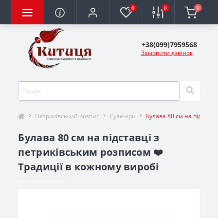
0
0
0
+38(099)7959568
Замовити дзвінок
Петриківський розпис
Сувеніри
Булава 80 см на підстав
Булава 80 см на підставці з
петриківським розписом ❤️
Традиції в кожному виробі