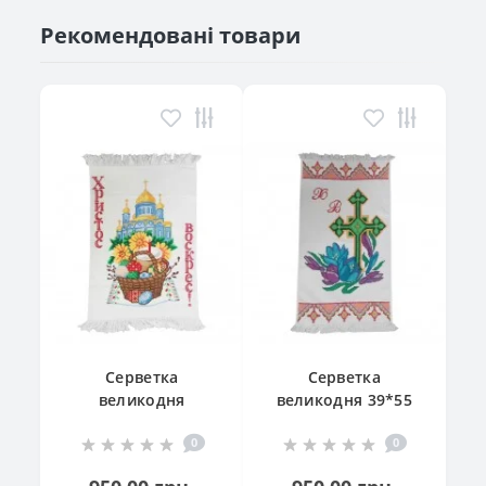
Рекомендовані товари
Серветка
Серветка
великодня
великодня 39*55
"Великодній
см
0
0
кошик"