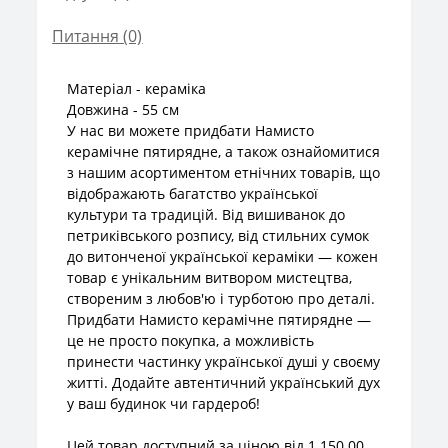
Питання
(0)
Матеріал - кераміка
Довжина - 55 см
У нас ви можете придбати Намисто
керамічне пятирядне, а також ознайомитися
з нашим асортиментом етнічних товарів, що
відображають багатство української
культури та традицій. Від вишиванок до
петриківського розпису, від стильних сумок
до витонченої української кераміки — кожен
товар є унікальним витвором мистецтва,
створеним з любов'ю і турботою про деталі.
Придбати Намисто керамічне пятирядне —
це не просто покупка, а можливість
принести частинку української душі у своєму
житті. Додайте автентичний український дух
у ваш будинок чи гардероб!
Цей товар доступний за ціною від 1 150.00