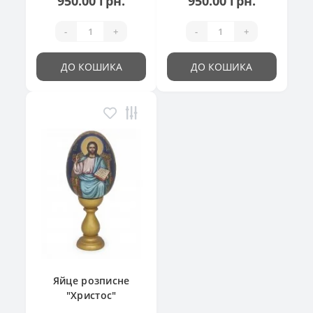
950.00 грн.
950.00 грн.
-
+
-
+
ДО КОШИКА
ДО КОШИКА
Яйце розписне
"Христос"