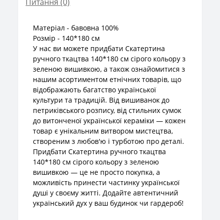
Питання
(0)
Матеріал - бавовна 100%
Розмір - 140*180 см
У нас ви можете придбати Скатертина
ручного ткацтва 140*180 см сірого кольору з
зеленою вишивкою, а також ознайомитися з
нашим асортиментом етнічних товарів, що
відображають багатство української
культури та традицій. Від вишиванок до
петриківського розпису, від стильних сумок
до витонченої української кераміки — кожен
товар є унікальним витвором мистецтва,
створеним з любов'ю і турботою про деталі.
Придбати Скатертина ручного ткацтва
140*180 см сірого кольору з зеленою
вишивкою — це не просто покупка, а
можливість принести частинку української
душі у своєму житті. Додайте автентичний
український дух у ваш будинок чи гардероб!