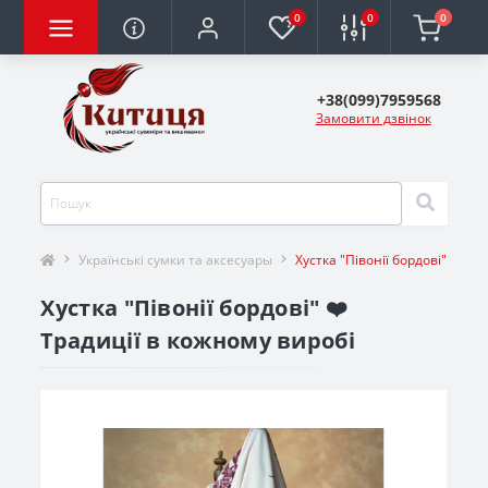
0
0
0
+38(099)7959568
Замовити дзвінок
Українські сумки та аксесуары
Хустка "Півонії бордові"
Хустка "Півонії бордові" ❤️
Традиції в кожному виробі