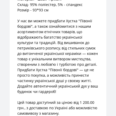
Склад- 95% поліестер, 5% - спандекс
Розмір - 93*93 см
У нас ви можете придбати Хустка "Півонії
бордові", а також ознайомитися з нашим
асортиментом етнічних товарів, що
відображають багатство української
культури та традицій. Від вишиванок до
петриківського розпису, від стильних сумок
до витонченої української кераміки — кожен
товар є унікальним витвором мистецтва,
створеним з любов'ю і турботою про деталі.
Придбати Хустка "Півонії бордові" — це не
просто покупка, а можливість принести
частинку української душі у своєму житті.
Додайте автентичний український дух у ваш
будинок чи гардероб!
Цей товар доступний за ціною від 1 200.00
грн., з доставкою по Україні або можливістю
самовивозу з магазину.