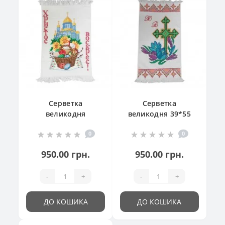
Серветка
Серветка
великодня
великодня 39*55
"Великодній
см
0
0
кошик"
950.00 грн.
950.00 грн.
-
+
-
+
ДО КОШИКА
ДО КОШИКА