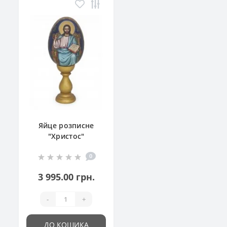
Яйце розписне
"Христос"
0
3 995.00 грн.
-
+
ДО КОШИКА