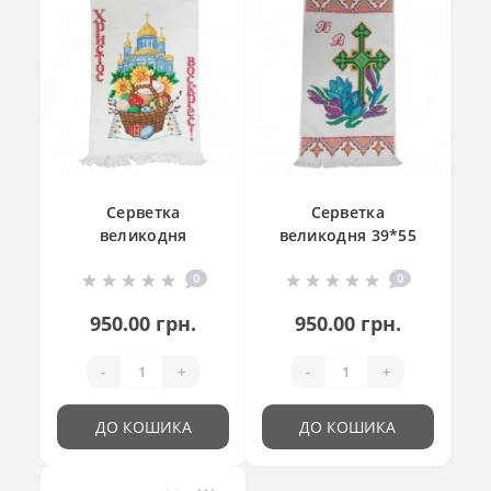
Серветка
Серветка
великодня
великодня 39*55
"Великодній
см
0
0
кошик"
950.00 грн.
950.00 грн.
-
+
-
+
ДО КОШИКА
ДО КОШИКА