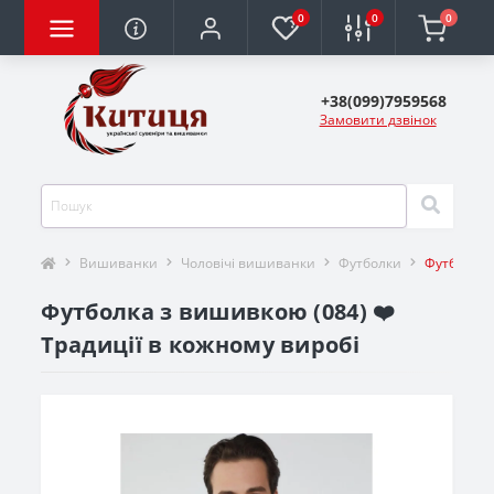
0
0
0
+38(099)7959568
Замовити дзвінок
Вишиванки
Чоловічі вишиванки
Футболки
Футболка 
Футболка з вишивкою (084) ❤️
Традиції в кожному виробі