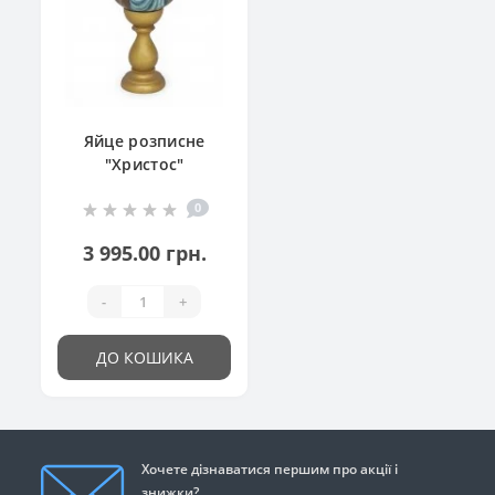
Яйце розписне
"Христос"
0
3 995.00 грн.
-
+
ДО КОШИКА
Хочете дізнаватися першим про акції і
знижки?